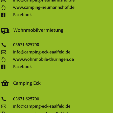
info@camping-neumannshof.de

www.camping-neumannshof.de

Facebook

Wohnmobilvermietung

03671 625790

info@camping-eck-saalfeld.de

www.wohnmobile-thüringen.de

Facebook


Camping Eck
03671 625790

info@camping-eck-saalfeld.de
