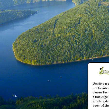
Um dir ein 
um Gerätei
diesen Tec
eindeutige 
erteilst o
beeinträcht